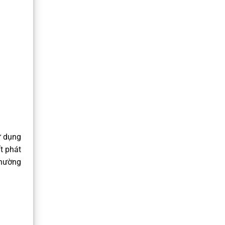
ử dụng
t phát
thường