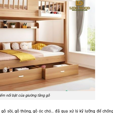
ểm nổi bật của giường tầng gỗ
gỗ sồi, gỗ thông, gỗ óc chó… đã qua xử lý kỹ lưỡng để chốn