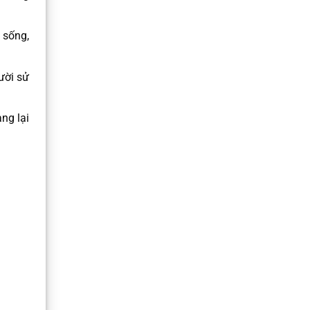
 sống,
ười sử
ng lại