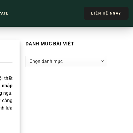
CATE
LIÊN HỆ NGAY
DANH MỤC BÀI VIẾT
DANH
MỤC
BÀI
i thất
VIẾT
ỗ nhập
g ngủ.
y càng
nh lựa