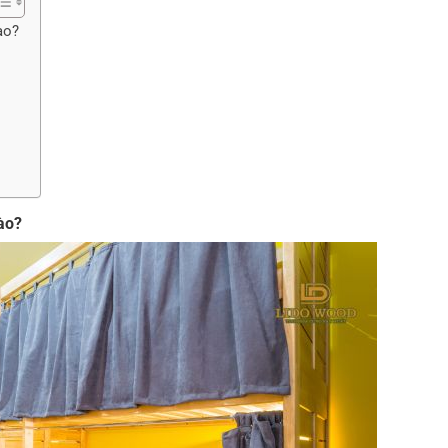
ào?
ào?