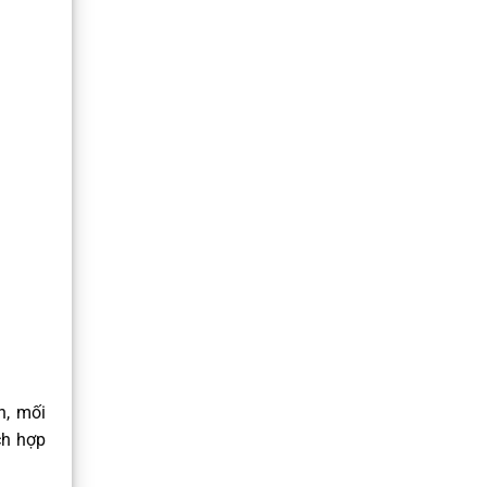
h, mối
ch hợp