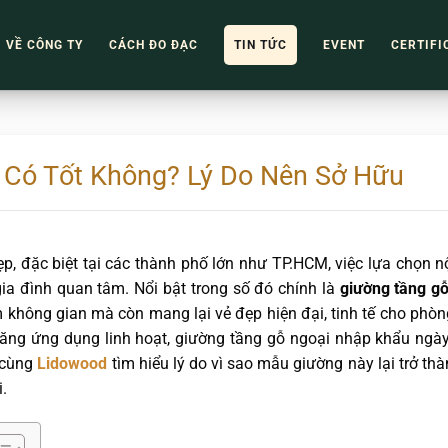
VỀ CÔNG TY
CÁCH ĐO ĐẠC
TIN TỨC
EVENT
CERTIFI
Có Tốt Không? Lý Do Nên Sở Hữu
p, đặc biệt tại các thành phố lớn như TP.HCM, việc lựa chọn nộ
a đình quan tâm. Nổi bật trong số đó chính là
giường tầng g
 không gian mà còn mang lại vẻ đẹp hiện đại, tinh tế cho phòn
ả năng ứng dụng linh hoạt, giường tầng gỗ ngoại nhập khẩu ngà
 cùng
Lidowood
tìm hiểu lý do vì sao mẫu giường này lại trở thà
.