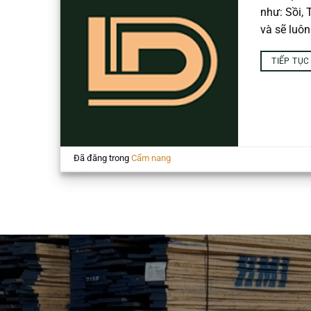
như: Sồi,
và sẽ luôn
TIẾP TỤ
Đã đăng trong
Cẩm nang