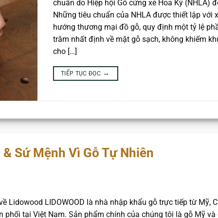
chuẩn do Hiệp hội Gỗ cứng xẻ Hoa Kỳ (NHLA) đề
Những tiêu chuẩn của NHLA được thiết lập với 
hướng thương mại đồ gỗ, quy định một tỷ lệ ph
trăm nhất định về mặt gỗ sạch, không khiếm kh
cho […]
→
TIẾP TỤC ĐỌC
d & Sứ Mệnh Vì Gỗ Tự Nhiên
u về Lidowood LIDOWOOD là nhà nhập khẩu gỗ trực tiếp từ Mỹ, 
n phối tại Việt Nam. Sản phẩm chính của chúng tôi là gỗ Mỹ và