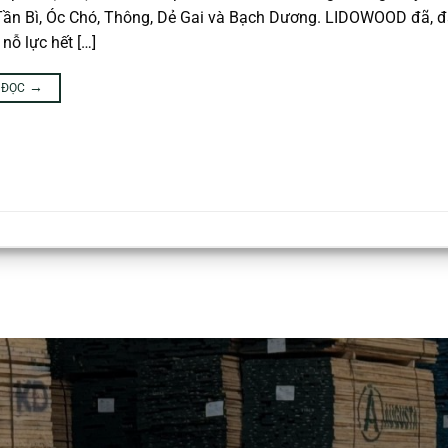
 Tần Bì, Óc Chó, Thông, Dẻ Gai và Bạch Dương. LIDOWOOD đã, 
 nỗ lực hết […]
→
C ĐỌC