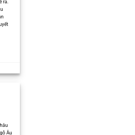
 ra.
xu
ần
uyết
Châu
 gỗ Âu