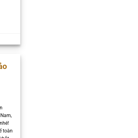
ảo
n
 Nam,
nhé!
ế toàn