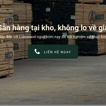
Sẵn hàng tại kho, không lo về gi
ãy đến với Lidowood ngay hôm nay để trải nghiệm sự khác biệ
LIÊN HỆ NGAY