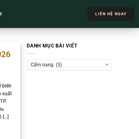
TE
LIÊN HỆ NGAY
DANH MỤC BÀI VIẾT
026
DANH
MỤC
BÀI
VIẾT
 biến
h xuất
TP.
ều
 […]