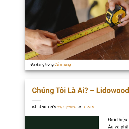
Đã đăng trong
Cẩm nang
Chúng Tôi Là Ai? – Lidowoo
ĐÃ ĐĂNG TRÊN
29/10/2024
BỞI
ADMIN
Giới thiệ
Âu và phâ