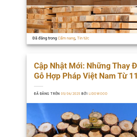
Đã đăng trong
Cẩm nang
,
Tin tức
Cập Nhật Mới: Những Thay 
Gỗ Hợp Pháp Việt Nam Từ 1
ĐÃ ĐĂNG TRÊN
05/06/2025
BỞI
LIDOWOOD