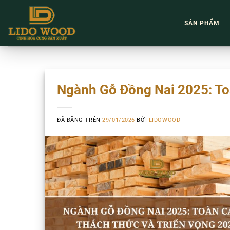
Chuyển
đến
SẢN PHẨM
nội
dung
Ngành Gỗ Đồng Nai 2025: To
ĐÃ ĐĂNG TRÊN
29/01/2026
BỞI
LIDOWOOD