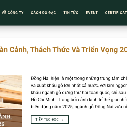
VỀ CÔNG TY
CÁCH ĐO ĐẠC
TIN TỨC
EVENT
CERTIFICA
àn Cảnh, Thách Thức Và Triển Vọng 2
Đồng Nai hiện là một trong những trung tâm chế
và xuất khẩu gỗ lớn nhất cả nước, với kim ngạc
khẩu ngành gỗ đứng thứ hai toàn quốc, chỉ sau 
Hồ Chí Minh. Trong bối cảnh kinh tế thế giới nhi
biến động năm 2025, ngành gỗ Đồng Nai vừa nỗ
→
TIẾP TỤC ĐỌC