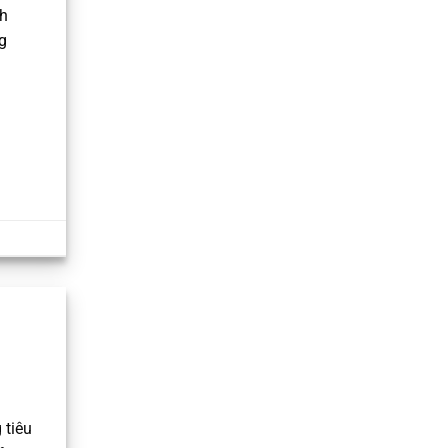
h
g
 tiêu