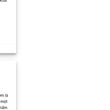
 khắt
em là
 một
thẩm