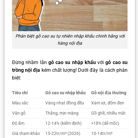
Phân biệt gỗ cao su tự nhiên nhập khẩu chính hãng với
hàng nội địa
Đừng nhầm lẫn
gỗ cao su nhập khẩu
với
gỗ cao su
trồng nội địa
kém chất lượng! Dưới đây là cách phân
biệt:
Tiêu chí
Gỗ cao su nhập khẩu
Gỗ nội địa thường
Màu sắc
Vàng nhạt đồng đều
Xám xịt, đốm đen
Vân gỗ
Thẳng, mịn màng
Gồ ghề, nhiều mắt
Độ ẩm
12-14% (kiểm định)
>18% (dễ mốc)
Giá tham khảo
15-22tr/m³ (2026)
10-14tr/m³