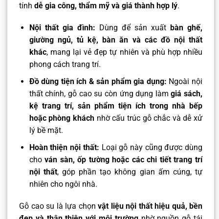
tính
dễ gia công, thẩm mỹ và giá thành hợp lý
.
Nội thất gia đình:
Dùng để sản xuất
bàn ghế,
giường ngủ, tủ kệ, bàn ăn và các đồ nội thất
khác
, mang lại vẻ đẹp tự nhiên và phù hợp nhiều
phong cách trang trí.
Đồ dùng tiện ích & sản phẩm gia dụng:
Ngoài nội
thất chính, gỗ cao su còn ứng dụng làm
giá sách,
kệ trang trí, sản phẩm tiện ích trong nhà bếp
hoặc phòng khách
nhờ cấu trúc gỗ chắc và dễ xử
lý bề mặt.
Hoàn thiện nội thất:
Loại gỗ này cũng được dùng
cho
ván sàn, ốp tường hoặc các chi tiết trang trí
nội thất
, góp phần tạo không gian ấm cúng, tự
nhiên cho ngôi nhà.
Gỗ cao su là lựa chọn
vật liệu nội thất hiệu quả, bền
đẹp và thân thiện với môi trường
nhờ nguồn gỗ tái