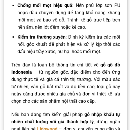
Chống mối mọt hiệu quả
: Nên phủ lớp sơn PU
hoặc dầu chuyên dụng để tăng khả năng kháng
mối mọt và bảo vệ gỗ. Tránh kê gỗ trực tiếp trên
nền ẩm, nên lót đệm hoặc kê cao.
Kiểm tra thường xuyên
: Định kỳ kiểm tra các mối
nối, góc khuất để phát hiện và xử lý kịp thời các
dấu hiệu trầy xước, hư hại hoặc mối mọt.
Trên đây là toàn bộ thông tin chi tiết về
gỗ gõ đỏ
Indonesia
– từ nguồn gốc, đặc điểm cho đến ứng
dụng thực tế và giá cả trên thị trường. Với màu sắc
tự nhiên, vân gỗ bắt mắt và độ bền cao, loại gỗ này
ngày càng được nhiều gia chủ và đơn vị thiết kế lựa
chọn cho các sản phẩm nội thất cao cấp.
Nếu bạn đang tìm kiếm giải pháp
gỗ nhập khẩu tự
nhiên chất lượng với giá thành hợp lý
, đừng ngần
ngại liên hệ
Lidowood
– đơn vị chuyên cung cấp và