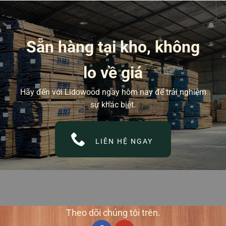
Sẵn hàng tại kho, không
lo về giá
Hãy đến với Lidowood ngay hôm nay để trải nghiệm
sự khác biệt.
LIÊN HỆ NGAY
Theo dõi chúng tôi trên.