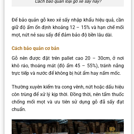
Cách bảo quản loại gỗ xẻ sấy này?
Để bảo quản gỗ keo xẻ sấy nhập khẩu hiệu quả, cần
giữ độ ẩm ổn định khoảng 12 – 15% và hạn chế mối
mọt, nứt nẻ sau sấy để đảm bảo độ bền lâu dài.
Cách bảo quản cơ bản
Gỗ nên được đặt trên pallet cao 20 – 30cm, ở nơi
khô ráo, thoáng mát (độ ẩm 45 – 55%), tránh nắng
trực tiếp và nước để không bị hút ẩm hay nấm mốc.
Thường xuyên kiểm tra cong vênh, nứt hoặc dấu hiệu
côn trùng để xử lý kịp thời. Đồng thời, nên tẩm thuốc
chống mối mọt và ưu tiên sử dụng gỗ đã sấy đạt
chuẩn.