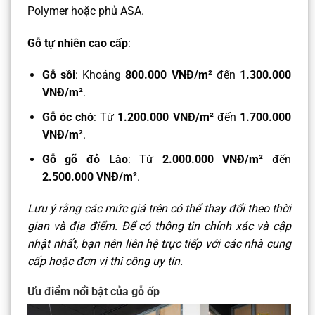
Polymer hoặc phủ ASA.
Gỗ tự nhiên cao cấp
:
Gỗ sồi
: Khoảng
800.000 VNĐ/m²
đến
1.300.000
VNĐ/m²
.​
Gỗ óc chó
: Từ
1.200.000 VNĐ/m²
đến
1.700.000
VNĐ/m²
.​
Gỗ gõ đỏ Lào
: Từ
2.000.000 VNĐ/m²
đến
2.500.000 VNĐ/m²
.
Lưu ý rằng các mức giá trên có thể thay đổi theo thời
gian và địa điểm. Để có thông tin chính xác và cập
nhật nhất, bạn nên liên hệ trực tiếp với các nhà cung
cấp hoặc đơn vị thi công uy tín.
Ưu điểm nổi bật của gỗ ốp