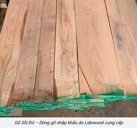
Gỗ Sồi Đỏ – Dòng gỗ nhập khẩu do Lidowood cung cấp