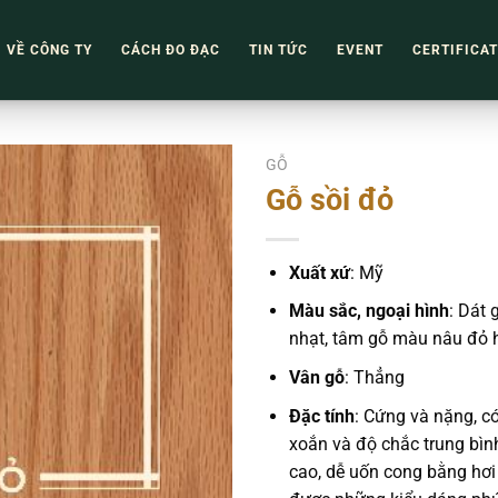
VỀ CÔNG TY
CÁCH ĐO ĐẠC
TIN TỨC
EVENT
CERTIFICA
GỖ
Gỗ sồi đỏ
Xuất xứ
: Mỹ
Màu sắc, ngoại hình
: Dát
nhạt, tâm gỗ màu nâu đỏ 
Vân gỗ
: Thẳng
Đặc tính
: Cứng và nặng, c
xoắn và độ chắc trung bình
cao, dễ uốn cong bằng hơi