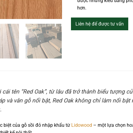
được những kiểu dáng phứ
hơn.
Liên hệ để được tư vấn
i cái tên “Red Oak”, từ lâu đã trở thành biểu tượng c
áp và vân gỗ nổi bật, Red Oak không chỉ làm nổi bậ
.
c biệt của
gỗ sồi đỏ
nhập khẩu từ
Lidowood
– một lựa chọn hoà
hiết kế nội thất.