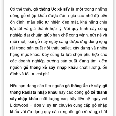
Có thể thấy,
gỗ thông Úc xẻ sấy
là một trong những
dòng gỗ nhập khẩu được đánh giá cao nhờ độ bền
ổn định, màu sắc tự nhiên đẹp mắt, khả năng chịu
lực tốt và giá thành hợp lý. Với quy trình sấy công
nghiệp đạt chuẩn giúp hạn chế cong vênh, nứt nẻ và
mối mọt, loại gỗ này ngày càng được ứng dụng rộng
rãi trong sản xuất nội thất, pallet, xây dựng và nhiều
hạng mục khác. Đây cũng là lựa chọn phù hợp cho
các doanh nghiệp, xưởng sản xuất đang tìm kiếm
nguồn
gỗ thông xẻ sấy nhập khẩu
chất lượng, ổn
định và tối ưu chi phí.
Nếu bạn đang cần tìm nguồn
gỗ thông Úc xẻ sấy
,
gỗ
thông Radiata nhập khẩu
hay các dòng
gỗ xẻ thanh
sấy nhập khẩu
chất lượng cao, hãy liên hệ ngay với
Lidowood – đơn vị uy tín chuyên cung cấp gỗ nhập
khẩu với đa dạng quy cách, nguồn gốc rõ ràng, chất