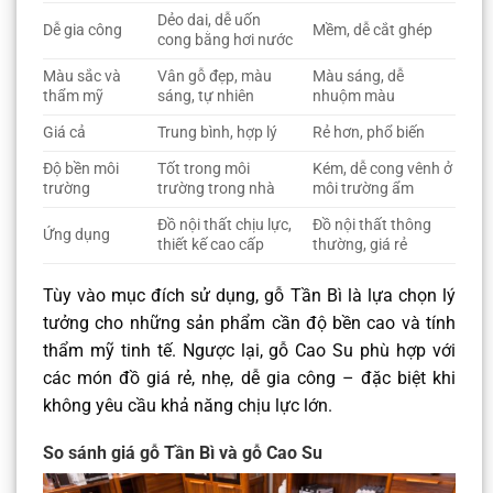
Dẻo dai, dễ uốn
Dễ gia công
Mềm, dễ cắt ghép
cong bằng hơi nước
Màu sắc và
Vân gỗ đẹp, màu
Màu sáng, dễ
thẩm mỹ
sáng, tự nhiên
nhuộm màu
Giá cả
Trung bình, hợp lý
Rẻ hơn, phổ biến
Độ bền môi
Tốt trong môi
Kém, dễ cong vênh ở
trường
trường trong nhà
môi trường ẩm
Đồ nội thất chịu lực,
Đồ nội thất thông
Ứng dụng
thiết kế cao cấp
thường, giá rẻ
Tùy vào mục đích sử dụng, gỗ Tần Bì là lựa chọn lý
tưởng cho những sản phẩm cần độ bền cao và tính
thẩm mỹ tinh tế. Ngược lại, gỗ Cao Su phù hợp với
các món đồ giá rẻ, nhẹ, dễ gia công – đặc biệt khi
không yêu cầu khả năng chịu lực lớn.
So sánh giá gỗ Tần Bì và gỗ Cao Su