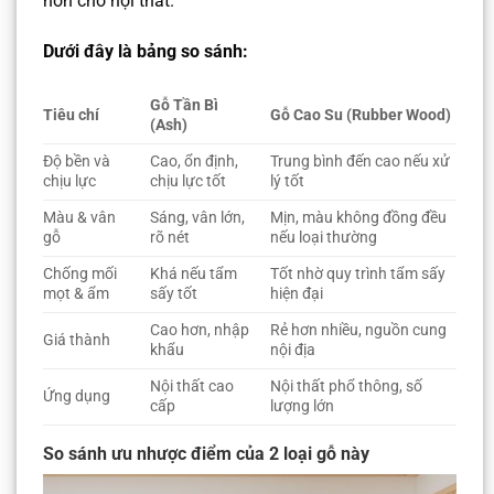
hơn cho nội thất.
Dưới đây là bảng so sánh:
Gỗ Tần Bì
Tiêu chí
Gỗ Cao Su (Rubber Wood)
(Ash)
Độ bền và
Cao, ổn định,
Trung bình đến cao nếu xử
chịu lực
chịu lực tốt
lý tốt
Màu & vân
Sáng, vân lớn,
Mịn, màu không đồng đều
gỗ
rõ nét
nếu loại thường
Chống mối
Khá nếu tẩm
Tốt nhờ quy trình tẩm sấy
mọt & ẩm
sấy tốt
hiện đại
Cao hơn, nhập
Rẻ hơn nhiều, nguồn cung
Giá thành
khẩu
nội địa
Nội thất cao
Nội thất phổ thông, số
Ứng dụng
cấp
lượng lớn
So sánh ưu nhược điểm của 2 loại gỗ này