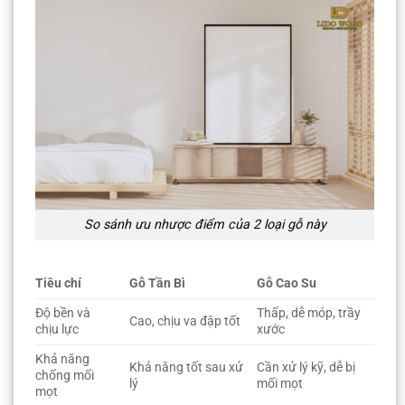
So sánh ưu nhược điểm của 2 loại gỗ này
Tiêu chí
Gỗ Tần Bì
Gỗ Cao Su
Độ bền và
Thấp, dễ móp, trầy
Cao, chịu va đập tốt
chịu lực
xước
Khả năng
Khả năng tốt sau xử
Cần xử lý kỹ, dễ bị
chống mối
lý
mối mọt
mọt