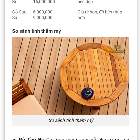
Bì
15,000,000
bền đẹp
Gỗ Cao
6,000,000 –
Giá rẻ hơn, độ bền thấp
Su
9,000,000
hơn
So sánh tính thẩm mỹ
So sánh tính thẩm mỹ
Gỗ Tần Bì:
Có màu sáng, vân gỗ elip rõ nét và