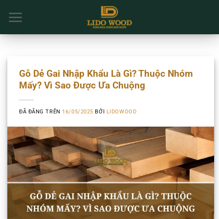
Chuyển
đến
nội
dung
Gỗ Dẻ Gai Nhập Khẩu Là Gì? Thuộc Nhóm
Mấy? Vì Sao Được Ưa Chuộng
ĐÃ ĐĂNG TRÊN
16/05/2025
BỞI
LIDOWOOD