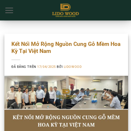
Chuyển
đến
nội
dung
Kết Nối Mở Rộng Nguồn Cung Gỗ Mềm Hoa
Kỳ Tại Việt Nam
ĐÃ ĐĂNG TRÊN
17/04/2025
BỞI
LIDOWOOD